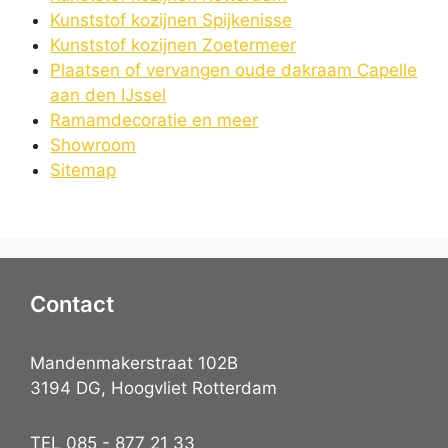
Kunststof kozijnen Spijkenisse
Kunststof kozijnen Zoetermeer
Plaatsen of vervangen oude dakraam Capelle
aan den IJssel
Ramamdecoratie en meer
Showroom
Sitemap
Contact
Mandenmakerstraat 102B
3194 DG, Hoogvliet Rotterdam
TEL 085 - 877 21 33